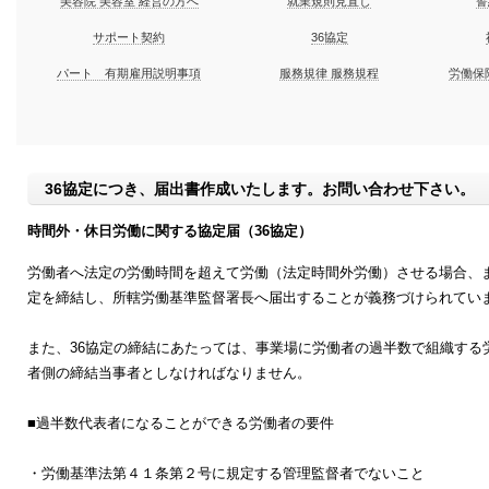
美容院 美容室 経営の方へ
就業規則見直し
誓
サポート契約
36協定
パート 有期雇用説明事項
服務規律 服務規程
労働保
36協定につき、届出書作成いたします。お問い合わせ下さい。
時間外・休日労働に関する協定届（36協定）
労働者へ法定の労働時間を超えて労働（法定時間外労働）させる場合、
定を締結し、所轄労働基準監督署長へ届出することが義務づけられてい
また、36協定の締結にあたっては、事業場に労働者の過半数で組織す
者側の締結当事者としなければなりません。
■過半数代表者になることができる労働者の要件
・労働基準法第４１条第２号に規定する管理監督者でないこと